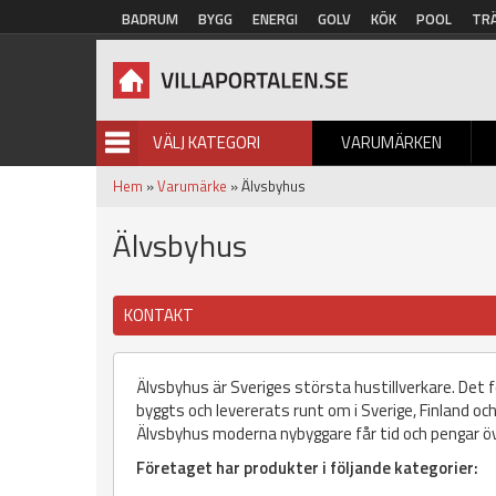
Hoppa till huvudinnehåll
BADRUM
BYGG
ENERGI
GOLV
KÖK
POOL
TR
VÄLJ KATEGORI
VARUMÄRKEN
BILDGALLERI
Hem
»
Varumärke
» Älvsbyhus
Älvsbyhus
KONTAKT
Älvsbyhus är Sveriges största hustillverkare. Det
byggts och levererats runt om i Sverige, Finland och 
Älvsbyhus moderna nybyggare får tid och pengar öv
Företaget har produkter i följande kategorier: