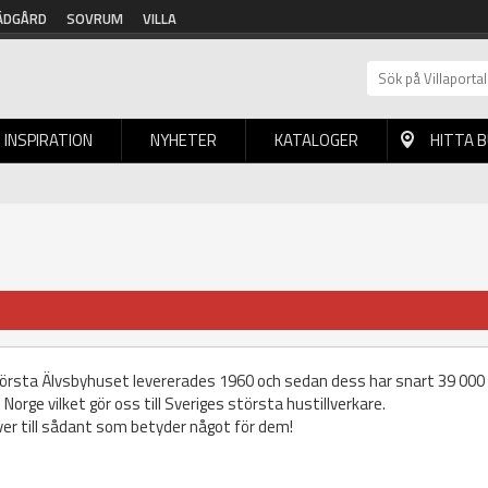
ÄDGÅRD
SOVRUM
VILLA
INSPIRATION
NYHETER
KATALOGER
HITTA 
 första Älvsbyhuset levererades 1960 och sedan dess har snart 39 000
Norge vilket gör oss till Sveriges största hustillverkare.
er till sådant som betyder något för dem!