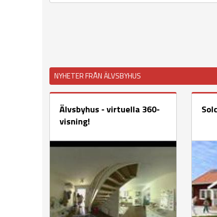
NYHETER FRÅN ÄLVSBYHUS
Älvsbyhus - virtuella 360-
Solc
visning!