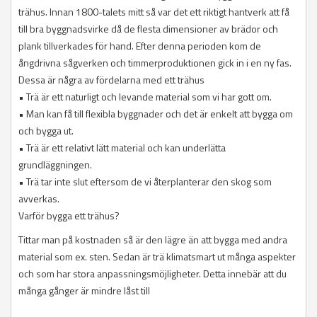
trähus. Innan 1800-talets mitt så var det ett riktigt hantverk att få
till bra byggnadsvirke då de flesta dimensioner av brädor och
plank tillverkades för hand. Efter denna perioden kom de
ångdrivna sågverken och timmerproduktionen gick in i en ny fas.
Dessa är några av fördelarna med ett trähus
• Trä är ett naturligt och levande material som vi har gott om.
• Man kan få till flexibla byggnader och det är enkelt att bygga om
och bygga ut.
• Trä är ett relativt lätt material och kan underlätta
grundläggningen.
• Trä tar inte slut eftersom de vi återplanterar den skog som
avverkas.
Varför bygga ett trähus?
Tittar man på kostnaden så är den lägre än att bygga med andra
material som ex. sten. Sedan är trä klimatsmart ut många aspekter
och som har stora anpassningsmöjligheter. Detta innebär att du
många gånger är mindre låst till