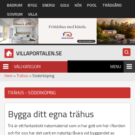
Hoppa till huvudinnehåll
BADRUM
BYGG
ENERGI
GOLV
KÖK
POOL
TRÄDGÅRD
SOVRUM
VILLA
VÄLJ KATEGORI
MENU
Hem
»
Trähus
» Söderköping
TRÄHUS - SÖDERKÖPING
Bygga ditt egna trähus
Trä är ett fantastiskt naturmaterial som vi har gott om här i Norden
och för oss har det varit en naturlig råvara vid byggandet av