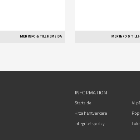
MER INFO & TILL HEMSIDA
MER INFO & TILL
INFORMATION
Startsida
Vi p
Hitta hantverkare
Pop
Integritetspolicy
Loka