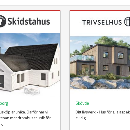
borg
Skövde
husköp är unika. Därför har vi
Ditt livsverk - Hus för alla aspe
 resan mot drömhuset unik för
av dig.
ig.