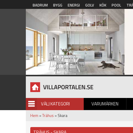
Hoppa till huvudinnehåll
BADRUM
BYGG
ENERGI
GOLV
KÖK
POOL
TR
VÄLJ KATEGORI
VARUMÄRKEN
BILDGALLERI
Hem
»
Trähus
» Skara
TRÄHUS - SKARA