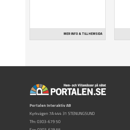
MER INFO & TILL HEMSIDA
Portalen Interaktiv AB
Kyrkvägen 7A 444 31 STENUNGSUND
Tfn:
0303-679 50
Fax: 0303-679 55