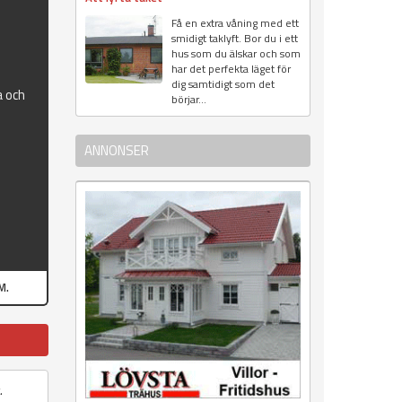
Få en extra våning med ett
smidigt taklyft. Bor du i ett
hus som du älskar och som
har det perfekta läget för
dig samtidigt som det
a och
börjar...
ANNONSER
M.
.