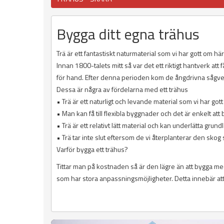
Bygga ditt egna trähus
Trä är ett fantastiskt naturmaterial som vi har gott om hä
Innan 1800-talets mitt så var det ett riktigt hantverk att
för hand. Efter denna perioden kom de ångdrivna sågver
Dessa är några av fördelarna med ett trähus
• Trä är ett naturligt och levande material som vi har got
• Man kan få till flexibla byggnader och det är enkelt at
• Trä är ett relativt lätt material och kan underlätta grun
• Trä tar inte slut eftersom de vi återplanterar den sko
Varför bygga ett trähus?
Tittar man på kostnaden så är den lägre än att bygga me
som har stora anpassningsmöjligheter. Detta innebär att 