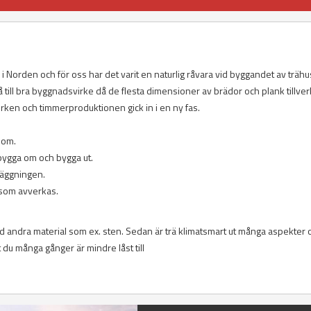
r i Norden och för oss har det varit en naturlig råvara vid byggandet av trähu
 få till bra byggnadsvirke då de flesta dimensioner av brädor och plank tillv
ken och timmerproduktionen gick in i en ny fas.
t om.
t bygga om och bygga ut.
dläggningen.
g som avverkas.
d andra material som ex. sten. Sedan är trä klimatsmart ut många aspekter 
du många gånger är mindre låst till