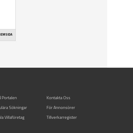
 HEMSIDA
å Portalen
Kontakta Oss
ulära Sökningar
För Annonsörer
la Villaföretag
Tillverkarregister