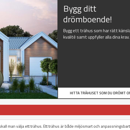
Bygg ditt
drömboende!
Bygg ett trähus som har rätt känsl
kvalité samt uppfyller alla dina krav.
HITTA TRÄHUSET SOM DU DRÖMT O
us skall man välja ett trähus. Ett trähus är både miljösmart och anpassningsbart