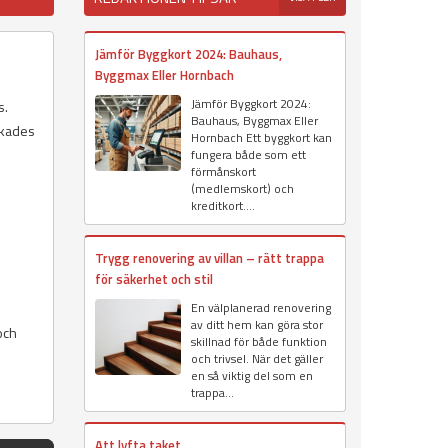
Jämför Byggkort 2024: Bauhaus,
Byggmax Eller Hornbach
Jämför Byggkort 2024:
s.
Bauhaus, Byggmax Eller
erkades
Hornbach Ett byggkort kan
fungera både som ett
förmånskort
(medlemskort) och
kreditkort....
Trygg renovering av villan – rätt trappa
för säkerhet och stil
En välplanerad renovering
av ditt hem kan göra stor
och
skillnad för både funktion
och trivsel. När det gäller
en så viktig del som en
trappa...
Att lyfta taket