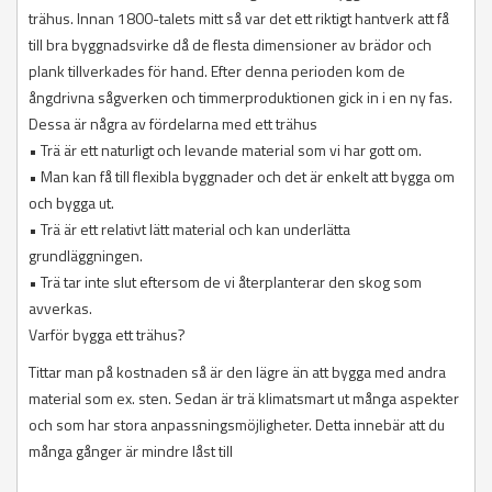
trähus. Innan 1800-talets mitt så var det ett riktigt hantverk att få
till bra byggnadsvirke då de flesta dimensioner av brädor och
plank tillverkades för hand. Efter denna perioden kom de
ångdrivna sågverken och timmerproduktionen gick in i en ny fas.
Dessa är några av fördelarna med ett trähus
• Trä är ett naturligt och levande material som vi har gott om.
• Man kan få till flexibla byggnader och det är enkelt att bygga om
och bygga ut.
• Trä är ett relativt lätt material och kan underlätta
grundläggningen.
• Trä tar inte slut eftersom de vi återplanterar den skog som
avverkas.
Varför bygga ett trähus?
Tittar man på kostnaden så är den lägre än att bygga med andra
material som ex. sten. Sedan är trä klimatsmart ut många aspekter
och som har stora anpassningsmöjligheter. Detta innebär att du
många gånger är mindre låst till