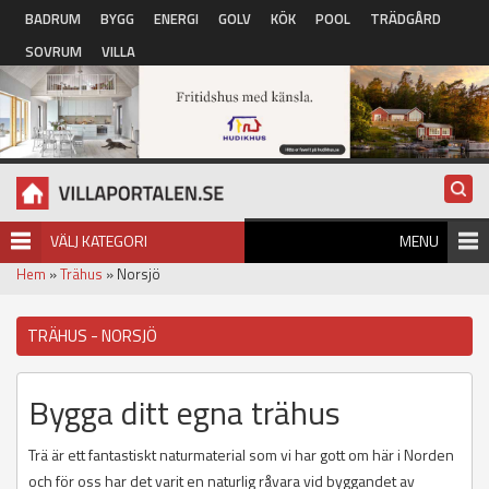
Hoppa till huvudinnehåll
BADRUM
BYGG
ENERGI
GOLV
KÖK
POOL
TRÄDGÅRD
SOVRUM
VILLA
VÄLJ KATEGORI
MENU
Hem
»
Trähus
» Norsjö
TRÄHUS - NORSJÖ
Bygga ditt egna trähus
Trä är ett fantastiskt naturmaterial som vi har gott om här i Norden
och för oss har det varit en naturlig råvara vid byggandet av