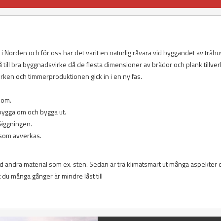
r i Norden och för oss har det varit en naturlig råvara vid byggandet av trähu
 få till bra byggnadsvirke då de flesta dimensioner av brädor och plank tillv
ken och timmerproduktionen gick in i en ny fas.
t om.
t bygga om och bygga ut.
dläggningen.
g som avverkas.
d andra material som ex. sten. Sedan är trä klimatsmart ut många aspekter 
du många gånger är mindre låst till