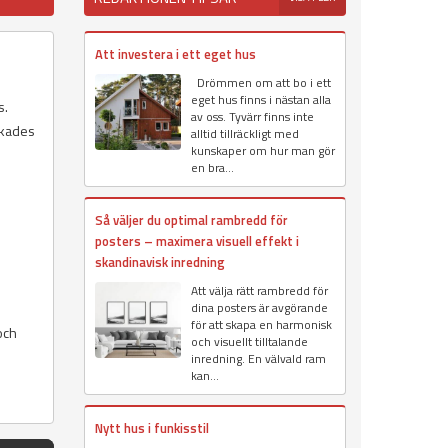
Att investera i ett eget hus
Drömmen om att bo i ett
eget hus finns i nästan alla
s.
av oss. Tyvärr finns inte
erkades
alltid tillräckligt med
kunskaper om hur man gör
en bra...
Så väljer du optimal rambredd för
posters – maximera visuell effekt i
skandinavisk inredning
Att välja rätt rambredd för
dina posters är avgörande
för att skapa en harmonisk
och
och visuellt tilltalande
inredning. En välvald ram
kan...
Nytt hus i funkisstil