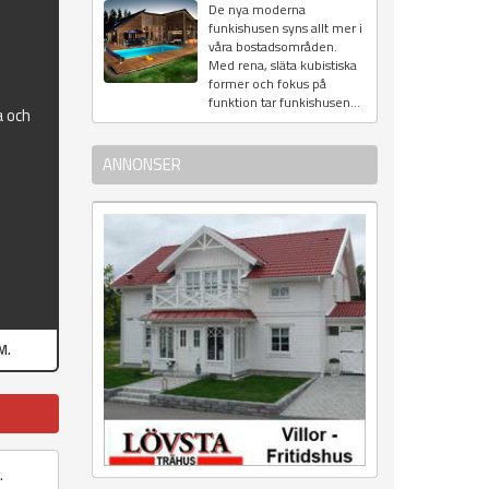
De nya moderna
funkishusen syns allt mer i
våra bostadsområden.
Med rena, släta kubistiska
former och fokus på
funktion tar funkishusen...
a och
ANNONSER
M.
.