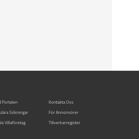
å Portalen
Kontakta Oss
ulära Sökningar
För Annonsörer
la Villaföretag
Tillverkarregister