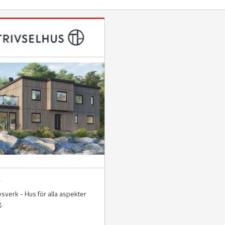
å
livsverk - Hus för alla aspekter
g.