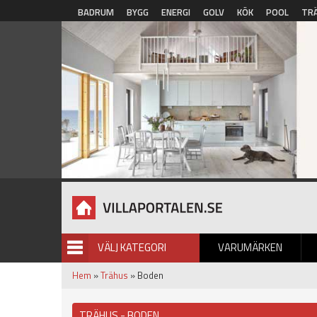
Hoppa till huvudinnehåll
BADRUM
BYGG
ENERGI
GOLV
KÖK
POOL
TR
VÄLJ KATEGORI
VARUMÄRKEN
BILDGALLERI
Hem
»
Trähus
» Boden
TRÄHUS - BODEN