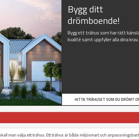
Bygg ditt
drömboende!
Bygg ett trähus som har rätt känsl
kvalité samt uppfyller alla dina krav.
HITTA TRÄHUSET SOM DU DRÖMT O
us skall man välja ett trähus. Ett trähus är både miljösmart och anpassningsbart