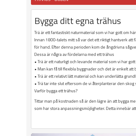
Bygga ditt egna trähus
Trä är ett fantastiskt naturmaterial som vi har gott om hä
Innan 1800-talets mitt så var det ett riktigt hantverk att
för hand. Efter denna perioden kom de ångdrivna sågver
Dessa är några av fördelarna med ett trähus
• Trä är ett naturligt och levande material som vi har got
• Man kan få till flexibla byggnader och det är enkelt at
• Trä är ett relativt lätt material och kan underlätta grun
• Trä tar inte slut eftersom de vi återplanterar den sko
Varför bygga ett trähus?
Tittar man på kostnaden så är den lägre än att bygga me
som har stora anpassningsmöjligheter. Detta innebär att 