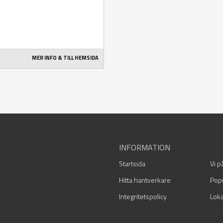
MER INFO & TILL HEMSIDA
INFORMATION
Startsida
Vi p
Hitta hantverkare
Pop
Integritetspolicy
Loka