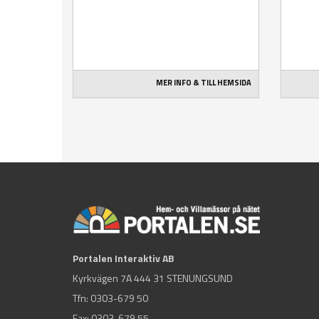
MER INFO & TILL HEMSIDA
Portalen Interaktiv AB
Kyrkvägen 7A 444 31 STENUNGSUND
Tfn:
0303-679 50
Fax: 0303-679 55