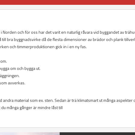
r i Norden och för oss har det varit en naturlig råvara vid byggandet av trähu
 få till bra byggnadsvirke då de flesta dimensioner av brädor och plank tillv
ken och timmerproduktionen gick in i en ny fas.
t om.
t bygga om och bygga ut.
dläggningen.
g som avverkas.
d andra material som ex. sten. Sedan är trä klimatsmart ut många aspekter 
du många gånger är mindre låst till