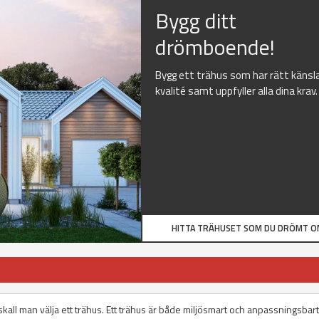
Bygg ditt
drömboende!
Bygg ett trähus som har rätt känsl
kvalité samt uppfyller alla dina krav.
HITTA TRÄHUSET SOM DU DRÖMT O
us skall man välja ett trähus. Ett trähus är både miljösmart och anpassningsbart