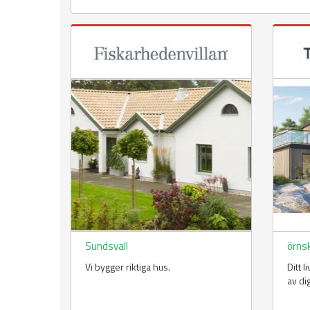
Sundsvall
örns
Vi bygger riktiga hus.
Ditt 
av di