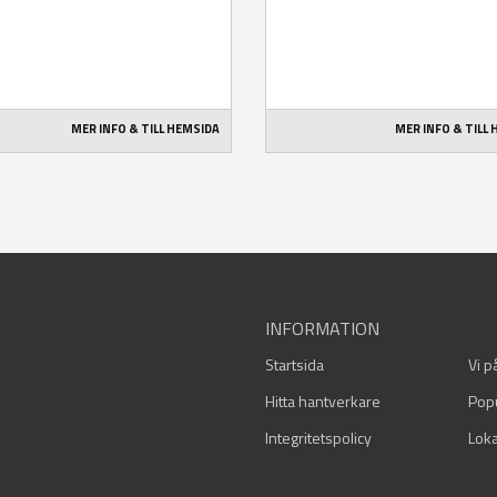
MER INFO & TILL HEMSIDA
MER INFO & TILL
INFORMATION
Startsida
Vi p
Hitta hantverkare
Pop
Integritetspolicy
Loka