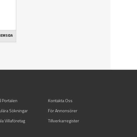
 HEMSIDA
å Portalen
Kontakta Oss
ulära Sökningar
För Annonsörer
la Villaföretag
Tillverkarregister