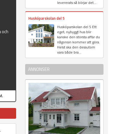
levererats så börjar det...
Husköparskolan del 5
Husköparskolan del 5 Ett
a och
eget, nybyggt hus blir
kanske den största affär du
någonsin kommer att göra.
Helst ska den dessutom
vara både bra...
ANNONSER
M.
.