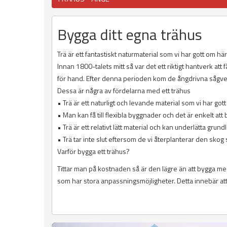
Bygga ditt egna trähus
Trä är ett fantastiskt naturmaterial som vi har gott om hä
Innan 1800-talets mitt så var det ett riktigt hantverk att
för hand. Efter denna perioden kom de ångdrivna sågver
Dessa är några av fördelarna med ett trähus
• Trä är ett naturligt och levande material som vi har got
• Man kan få till flexibla byggnader och det är enkelt at
• Trä är ett relativt lätt material och kan underlätta grun
• Trä tar inte slut eftersom de vi återplanterar den sko
Varför bygga ett trähus?
Tittar man på kostnaden så är den lägre än att bygga me
som har stora anpassningsmöjligheter. Detta innebär att 