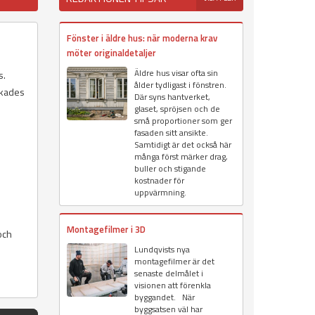
Fönster i äldre hus: när moderna krav
möter originaldetaljer
Äldre hus visar ofta sin
s.
ålder tydligast i fönstren.
erkades
Där syns hantverket,
glaset, spröjsen och de
små proportioner som ger
fasaden sitt ansikte.
Samtidigt är det också här
många först märker drag,
buller och stigande
kostnader för
uppvärmning.
Montagefilmer i 3D
och
Lundqvists nya
montagefilmer är det
senaste delmålet i
visionen att förenkla
byggandet. När
byggsatsen väl har