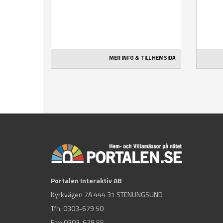
MER INFO & TILL HEMSIDA
Portalen Interaktiv AB
Kyrkvägen 7A 444 31 STENUNGSUND
Tfn:
0303-679 50
Fax: 0303-679 55