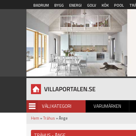
Hoppa till huvudinnehåll
BADRUM
BYGG
ENERGI
GOLV
KÖK
POOL
TR
VÄLJ KATEGORI
VARUMÄRKEN
BILDGALLERI
Hem
»
Trähus
» Ånge
TRÄHUS - ÅNGE