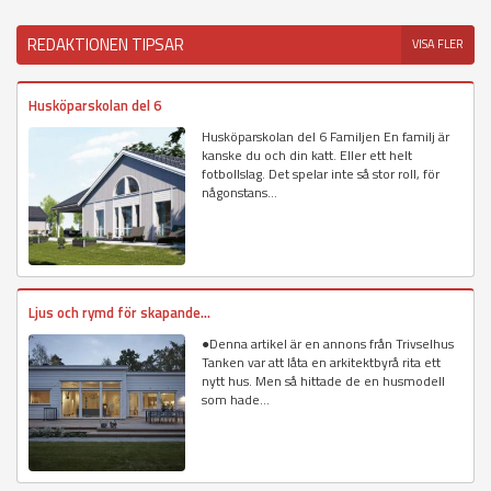
REDAKTIONEN TIPSAR
VISA FLER
Husköparskolan del 6
Husköparskolan del 6 Familjen En familj är
kanske du och din katt. Eller ett helt
fotbollslag. Det spelar inte så stor roll, för
någonstans...
Ljus och rymd för skapande...
●Denna artikel är en annons från Trivselhus
Tanken var att låta en arkitektbyrå rita ett
nytt hus. Men så hittade de en husmodell
som hade...