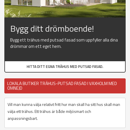
Bygg ditt drömboende!
Bygg ett trähus med putsad fasad som uppfyller alla dina
drömmar om ett eget hem.
HITTA DITT EGNA TRÄHUS MED PUTSAD FASAD.
LOKALA BUTIKER TRÄHUS-PUTSAD FASAD I VAXHOLM MED
OMNEJD
Vill man kunna välja relativt fritt hur man skall ha sitt hus skall man
välja ett trähus. Ett trähus är både miljösmart och
anpassningsbart.