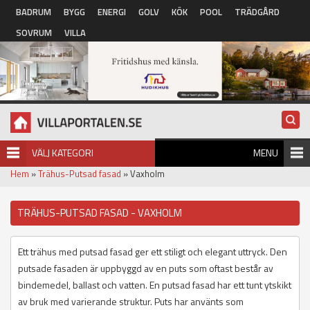
Hoppa till huvudinnehåll
BADRUM
BYGG
ENERGI
GOLV
KÖK
POOL
TRÄDGÅRD
SOVRUM
VILLA
VÄLJ KATEGORI
MENU
Hem
»
Trähus-Putsad fasad
» Vaxholm
TRÄHUS-PUTSAD FASAD - VAXHOLM
Ett trähus med putsad fasad ger ett stiligt och elegant uttryck. Den
putsade fasaden är uppbyggd av en puts som oftast består av
bindemedel, ballast och vatten. En putsad fasad har ett tunt ytskikt
av bruk med varierande struktur. Puts har använts som