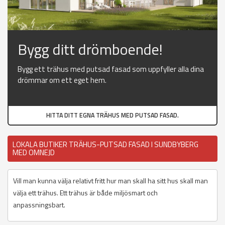
Bygg ditt drömboende!
Bygg ett trähus med putsad fasad som uppfyller alla dina
drömmar om ett eget hem.
HITTA DITT EGNA TRÄHUS MED PUTSAD FASAD.
LOKALA BUTIKER TRÄHUS-PUTSAD FASAD I SUNDBYBERG
MED OMNEJD
Vill man kunna välja relativt fritt hur man skall ha sitt hus skall man
välja ett trähus. Ett trähus är både miljösmart och
anpassningsbart.