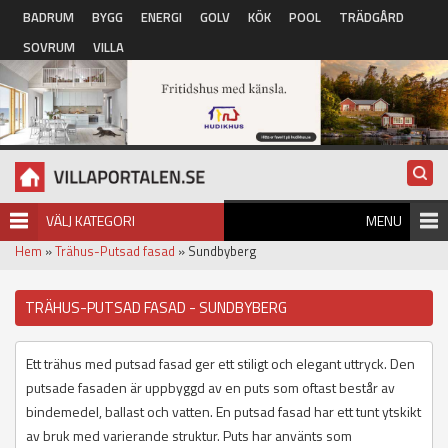
Hoppa till huvudinnehåll
BADRUM
BYGG
ENERGI
GOLV
KÖK
POOL
TRÄDGÅRD
SOVRUM
VILLA
VÄLJ KATEGORI
MENU
Hem
»
Trähus-Putsad fasad
» Sundbyberg
TRÄHUS-PUTSAD FASAD - SUNDBYBERG
Ett trähus med putsad fasad ger ett stiligt och elegant uttryck. Den
putsade fasaden är uppbyggd av en puts som oftast består av
bindemedel, ballast och vatten. En putsad fasad har ett tunt ytskikt
av bruk med varierande struktur. Puts har använts som