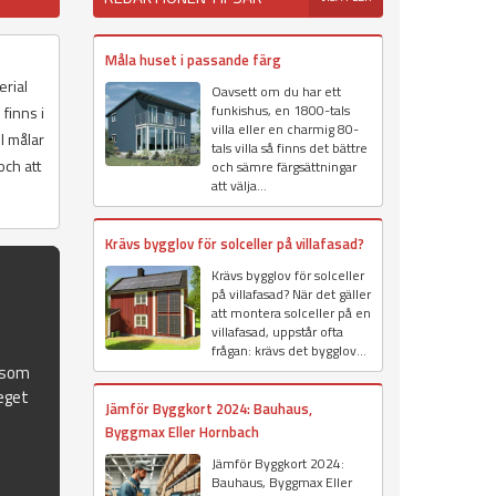
Måla huset i passande färg
erial
Oavsett om du har ett
funkishus, en 1800-tals
finns i
villa eller en charmig 80-
l målar
tals villa så finns det bättre
och att
och sämre färgsättningar
att välja...
Krävs bygglov för solceller på villafasad?
Krävs bygglov för solceller
på villafasad? När det gäller
att montera solceller på en
villafasad, uppstår ofta
frågan: krävs det bygglov...
 som
eget
Jämför Byggkort 2024: Bauhaus,
Byggmax Eller Hornbach
Jämför Byggkort 2024:
Bauhaus, Byggmax Eller