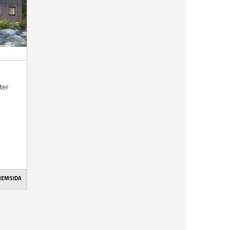
kter
 HEMSIDA