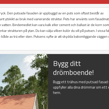
uttryck. Den putsade fasaden är uppbyggd av en puts som oftast består av
tunt ytskikt av bruk med varierande struktur. Puts har använts som fasadmat
 vatten. Bindemedlet kan vara kalk eller cement och ballast är de korn som 
ar strukturen på ytan. Du kan välja vilken kulör du vill på putsen. I vissa fal
både av trä eller sten. Putsens syfte är att skydda bakomliggande väggen 
Bygg ditt
drömboende!
Bygg ett trähus med putsad fasad
uppfyller alla dina drömmar om ett 
hem.