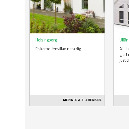
Helsingborg
Ullån
Fiskarhedenvillan nära dig
Alla 
gjort
just d
MER INFO & TILL HEMSIDA