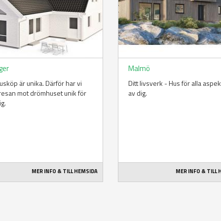
ger
Malmö
husköp är unika. Därför har vi
Ditt livsverk - Hus för alla aspe
 resan mot drömhuset unik för
av dig.
ig.
MER INFO & TILL HEMSIDA
MER INFO & TILL