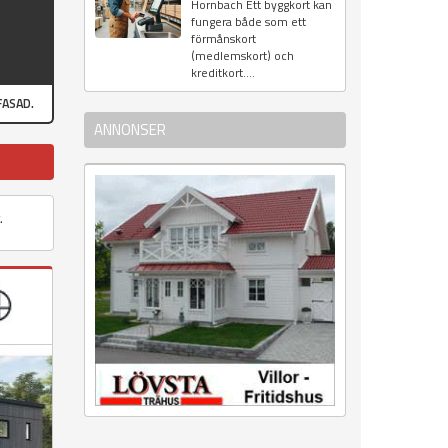
Hornbach Ett byggkort kan
fungera både som ett
förmånskort
(medlemskort) och
kreditkort....
FASAD.
ANNONSER
t.