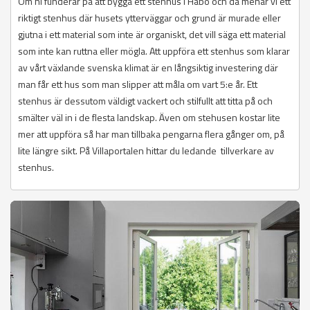
Om ni funderar på att bygga ett stenhus i Håbo och då menar vi ett
riktigt stenhus där husets ytterväggar och grund är murade eller
gjutna i ett material som inte är organiskt, det vill säga ett material
som inte kan ruttna eller mögla. Att uppföra ett stenhus som klarar
av vårt växlande svenska klimat är en långsiktig investering där
man får ett hus som man slipper att måla om vart 5:e år. Ett
stenhus är dessutom väldigt vackert och stilfullt att titta på och
smälter väl in i de flesta landskap. Även om stehusen kostar lite
mer att uppföra så har man tillbaka pengarna flera gånger om, på
lite längre sikt. På Villaportalen hittar du ledande tillverkare av
stenhus.