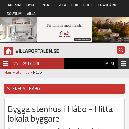
Hoppa till huvudinnehåll
BADRUM
BYGG
ENERGI
GOLV
KÖK
POOL
TRÄDGÅRD
SOVRUM
VILLA
VÄLJ KATEGORI
MENU
Hem
»
Stenhus
» Håbo
STENHUS - HÅBO
Bygga stenhus i Håbo - Hitta
lokala byggare