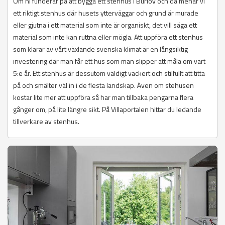
Om ni funderar på att bygga ett stenhus i Burlöv och då menar vi
ett riktigt stenhus där husets ytterväggar och grund är murade
eller gjutna i ett material som inte är organiskt, det vill säga ett
material som inte kan ruttna eller mögla. Att uppföra ett stenhus
som klarar av vårt växlande svenska klimat är en långsiktig
investering där man får ett hus som man slipper att måla om vart
5:e år. Ett stenhus är dessutom väldigt vackert och stilfullt att titta
på och smälter väl in i de flesta landskap. Även om stehusen
kostar lite mer att uppföra så har man tillbaka pengarna flera
gånger om, på lite längre sikt. På Villaportalen hittar du ledande
tillverkare av stenhus.