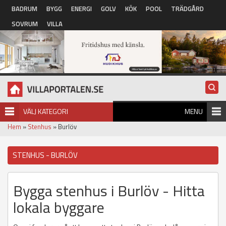
Hoppa till huvudinnehåll
BADRUM
BYGG
ENERGI
GOLV
KÖK
POOL
TRÄDGÅRD
SOVRUM
VILLA
VÄLJ KATEGORI
MENU
Hem
»
Stenhus
» Burlöv
STENHUS - BURLÖV
Bygga stenhus i Burlöv - Hitta
lokala byggare