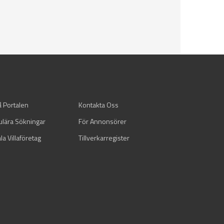
å Portalen
Kontakta Oss
ulära Sökningar
För Annonsörer
la Villaföretag
Tillverkarregister