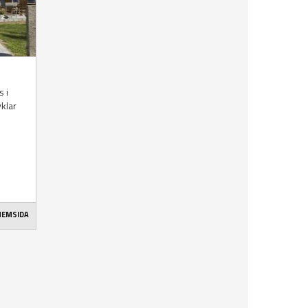
s i
klar
 HEMSIDA