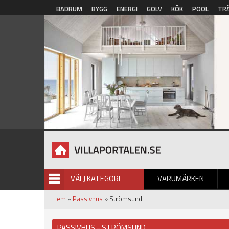
Hoppa till huvudinnehåll
BADRUM
BYGG
ENERGI
GOLV
KÖK
POOL
TR
VÄLJ KATEGORI
VARUMÄRKEN
BILDGALLERI
Hem
»
Passivhus
» Strömsund
PASSIVHUS - STRÖMSUND