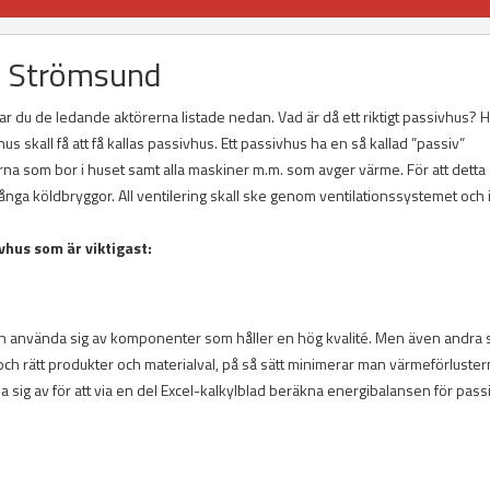
 i Strömsund
ar du de ledande aktörerna listade nedan. Vad är då ett riktigt passivhus? 
 hus skall få att få kallas passivhus. Ett passivhus ha en så kallad ”passiv”
a som bor i huset samt alla maskiner m.m. som avger värme. För att detta 
många köldbryggor. All ventilering skall ske genom ventilationssystemet och 
vhus som är viktigast:
an använda sig av komponenter som håller en hög kvalité. Men även andra 
r och rätt produkter och materialval, på så sätt minimerar man värmeförluster
sig av för att via en del Excel-kalkylblad beräkna energibalansen för pass