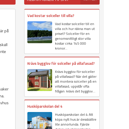
Vad kostar solceller till villa?
Vad kostar solceller till en
villa och hur räkna man ut
Här på
priset? Solceller för en
genomsnittligt stor villa
kostar cirka 145 000
skall
kronor...
inte
Krävs bygglov för solceller på villafasad?
Krävs bygglov för solceller
på villafasad? När det gäller
att montera solceller på en
villafasad, uppstår ofta
saker
frågan: krävs det bygglov...
na.
ivhus
Husköparskolan del 4
Husköparskolan del 4 Att
köpa nytt hus är dessbättre
lite annorlunda. Fjärde