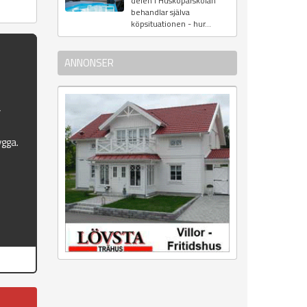
delen i Husköparskolan
behandlar själva
köpsituationen - hur...
g
ANNONSER
r
ygga.