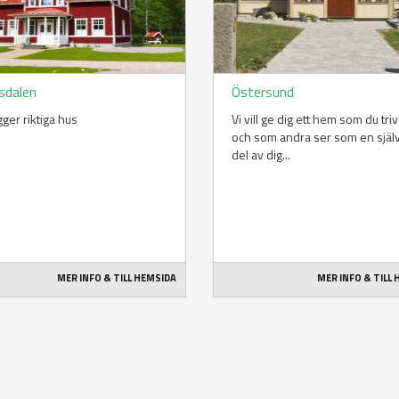
sdalen
Östersund
gger riktiga hus
Vi vill ge dig ett hem som du triv
och som andra ser som en själv
del av dig...
MER INFO & TILL HEMSIDA
MER INFO & TILL