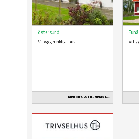
östersund
Funä
Vi bygger riktiga hus
Vi by
MER INFO & TILL HEMSIDA