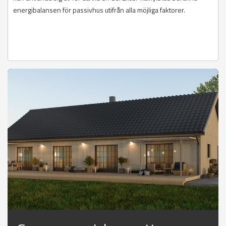
energibalansen för passivhus utifrån alla möjliga faktorer.