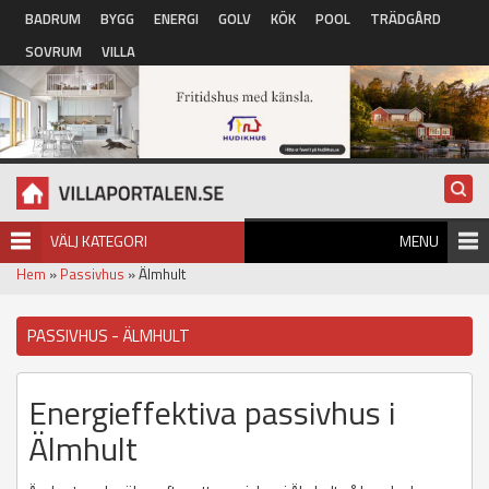
Hoppa till huvudinnehåll
BADRUM
BYGG
ENERGI
GOLV
KÖK
POOL
TRÄDGÅRD
SOVRUM
VILLA
VÄLJ KATEGORI
MENU
Hem
»
Passivhus
» Älmhult
PASSIVHUS - ÄLMHULT
Energieffektiva passivhus i
Älmhult