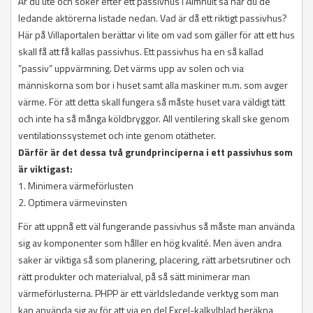
Är du ute och söker efter ett passivhus i Älmhult så har du de
ledande aktörerna listade nedan. Vad är då ett riktigt passivhus?
Här på Villaportalen berättar vi lite om vad som gäller för att ett hus
skall få att få kallas passivhus. Ett passivhus ha en så kallad
”passiv” uppvärmning. Det värms upp av solen och via
människorna som bor i huset samt alla maskiner m.m. som avger
värme. För att detta skall fungera så måste huset vara väldigt tätt
och inte ha så många köldbryggor. All ventilering skall ske genom
ventilationssystemet och inte genom otätheter.
Därför är det dessa två grundprinciperna i ett passivhus som
är viktigast:
1. Minimera värmeförlusten
2. Optimera värmevinsten
För att uppnå ett väl fungerande passivhus så måste man använda
sig av komponenter som håller en hög kvalité. Men även andra
saker är viktiga så som planering, placering, rätt arbetsrutiner och
rätt produkter och materialval, på så sätt minimerar man
värmeförlusterna. PHPP är ett världsledande verktyg som man
kan använda sig av för att via en del Excel-kalkylblad beräkna