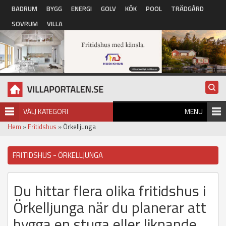
Hoppa till huvudinnehåll
BADRUM
BYGG
ENERGI
GOLV
KÖK
POOL
TRÄDGÅRD
SOVRUM
VILLA
VÄLJ KATEGORI
MENU
Hem
»
Fritidshus
» Örkelljunga
FRITIDSHUS - ÖRKELLJUNGA
Du hittar flera olika fritidshus i
Örkelljunga när du planerar att
bygga en stuga eller liknande.