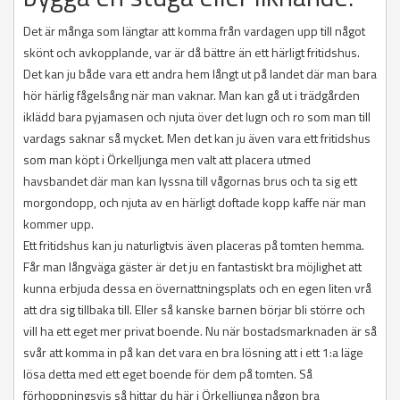
Det är många som längtar att komma från vardagen upp till något
skönt och avkopplande, var är då bättre än ett härligt fritidshus.
Det kan ju både vara ett andra hem långt ut på landet där man bara
hör härlig fågelsång när man vaknar. Man kan gå ut i trädgården
iklädd bara pyjamasen och njuta över det lugn och ro som man till
vardags saknar så mycket. Men det kan ju även vara ett fritidshus
som man köpt i Örkelljunga men valt att placera utmed
havsbandet där man kan lyssna till vågornas brus och ta sig ett
morgondopp, och njuta av en härligt doftade kopp kaffe när man
kommer upp.
Ett fritidshus kan ju naturligtvis även placeras på tomten hemma.
Får man långväga gäster är det ju en fantastiskt bra möjlighet att
kunna erbjuda dessa en övernattningsplats och en egen liten vrå
att dra sig tillbaka till. Eller så kanske barnen börjar bli större och
vill ha ett eget mer privat boende. Nu när bostadsmarknaden är så
svår att komma in på kan det vara en bra lösning att i ett 1:a läge
lösa detta med ett eget boende för dem på tomten. Så
förhoppningsvis så hittar du här i Örkelljunga någon bra