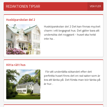
REDAKTIONEN TIPSAR
VISA FLER
Husköparskolan del 2
Husköparskolan del 2 Det kan finnas mycket
charm i ett begagnat hus. Det gäller bara att
undersöka det noggrant - huset ska helst
inte ha...
Hitta rätt hus
För att underlätta sökandet efter det
perfekta huset finns det en rad saker som är
bra att tänka på. Det första man bör tänka på
är hur...