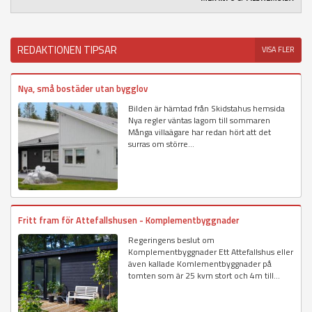
REDAKTIONEN TIPSAR
VISA FLER
Nya, små bostäder utan bygglov
Bilden är hämtad från Skidstahus hemsida
Nya regler väntas lagom till sommaren
Många villaägare har redan hört att det
surras om större...
Fritt fram för Attefallshusen - Komplementbyggnader
Regeringens beslut om
Komplementbyggnader Ett Attefallshus eller
även kallade Komlementbyggnader på
tomten som är 25 kvm stort och 4m till...