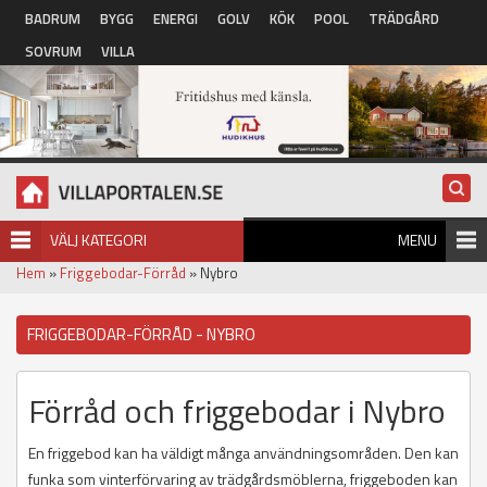
Hoppa till huvudinnehåll
BADRUM
BYGG
ENERGI
GOLV
KÖK
POOL
TRÄDGÅRD
SOVRUM
VILLA
VÄLJ KATEGORI
MENU
Hem
»
Friggebodar-Förråd
» Nybro
FRIGGEBODAR-FÖRRÅD - NYBRO
Förråd och friggebodar i Nybro
En friggebod kan ha väldigt många användningsområden. Den kan
funka som vinterförvaring av trädgårdsmöblerna, friggeboden kan