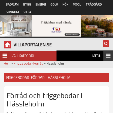
Hoppa till huvudinnehåll
BADRUM
BYGG
ENERGI
GOLV
KÖK
POOL
TRÄDGÅRD
SOVRUM
VILLA
VÄLJ KATEGORI
MENU
Hem
»
Friggebodar-Förråd
» Hässleholm
FRIGGEBODAR-FÖRRÅD - HÄSSLEHOLM
Förråd och friggebodar i
Hässleholm