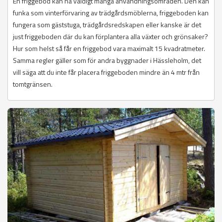
En friggebod kan ha väldigt många användningsområden. Den kan
funka som vinterförvaring av trädgårdsmöblerna, friggeboden kan
fungera som gäststuga, trädgårdsredskapen eller kanske är det
just friggeboden där du kan förplantera alla växter och grönsaker?
Hur som helst så får en friggebod vara maximalt 15 kvadratmeter.
Samma regler gäller som för andra byggnader i Hässleholm, det
vill säga att du inte får placera friggeboden mindre än 4 mtr från
tomtgränsen.