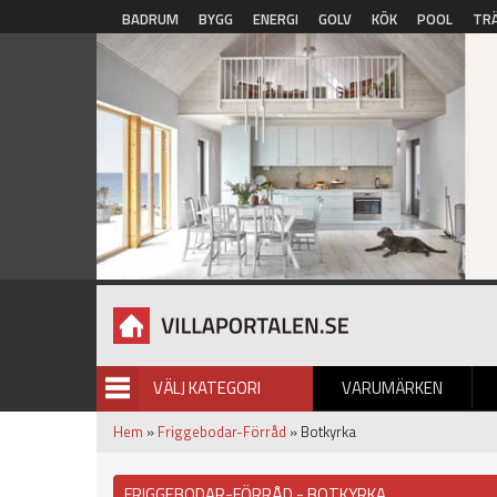
Hoppa till huvudinnehåll
BADRUM
BYGG
ENERGI
GOLV
KÖK
POOL
TR
VÄLJ KATEGORI
VARUMÄRKEN
BILDGALLERI
Hem
»
Friggebodar-Förråd
» Botkyrka
FRIGGEBODAR-FÖRRÅD - BOTKYRKA