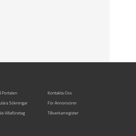
å Portalen
Kontakta Oss
ulära Sökningar
För Annonsörer
la Villaföretag
Tillverkarregister