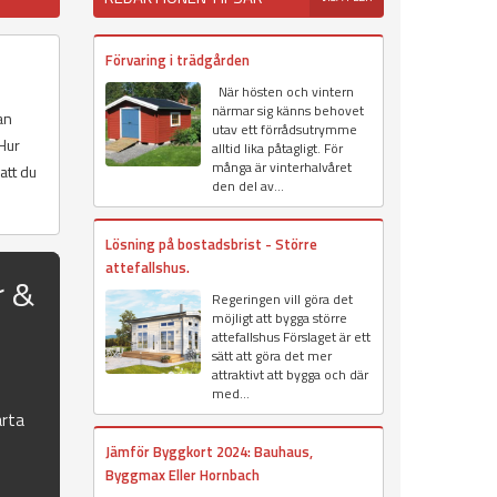
Förvaring i trädgården
När hösten och vintern
närmar sig känns behovet
an
utav ett förrådsutrymme
Hur
alltid lika påtagligt. För
många är vinterhalvåret
att du
den del av...
Lösning på bostadsbrist - Större
attefallshus.
r &
Regeringen vill göra det
möjligt att bygga större
attefallshus Förslaget är ett
sätt att göra det mer
attraktivt att bygga och där
med...
rta
Jämför Byggkort 2024: Bauhaus,
Byggmax Eller Hornbach