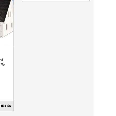
vi
 för
 HEMSIDA