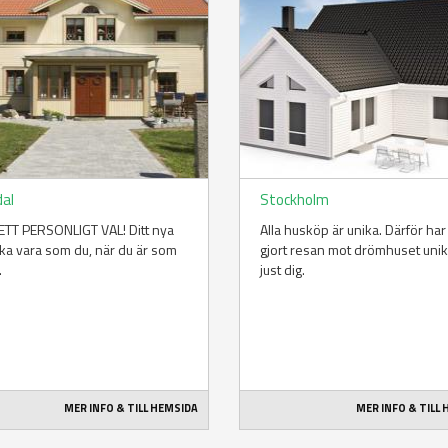
dal
Stockholm
TT PERSONLIGT VAL! Ditt nya
Alla husköp är unika. Därför har 
ka vara som du, när du är som
gjort resan mot drömhuset unik
.
just dig.
MER INFO & TILL HEMSIDA
MER INFO & TILL