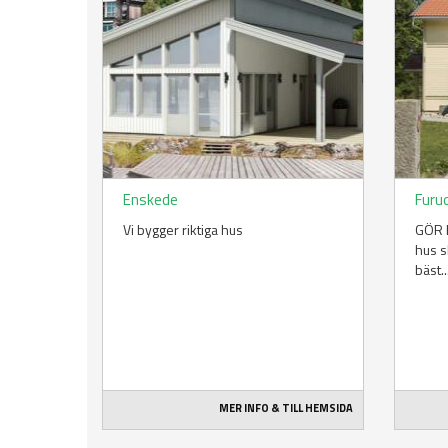
Enskede
Furu
Vi bygger riktiga hus
GÖR E
hus s
bäst..
MER INFO & TILL HEMSIDA