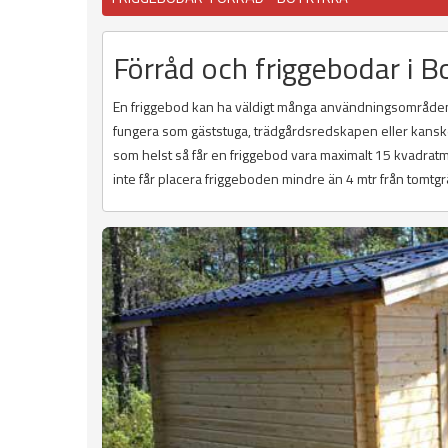
Förråd och friggebodar i B
En friggebod kan ha väldigt många användningsområden
fungera som gäststuga, trädgårdsredskapen eller kanske 
som helst så får en friggebod vara maximalt 15 kvadratme
inte får placera friggeboden mindre än 4 mtr från tomtg