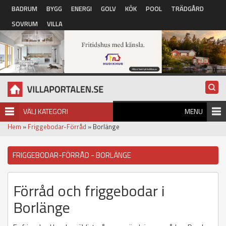
Hoppa till huvudinnehåll
BADRUM
BYGG
ENERGI
GOLV
KÖK
POOL
TRÄDGÅRD
SOVRUM
VILLA
VÄLJ KATEGORI
MENU
Hem
»
Friggebodar-Förråd
» Borlänge
FRIGGEBODAR-FÖRRÅD - BORLÄNGE
Förråd och friggebodar i
Borlänge