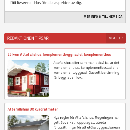
Ditt livsverk - Hus för alla aspekter av dig.
MER INFO & TILL HEMSIDA
REDAKTIONEN TIPSAR
VISA FLER
25 kvm Attefallshus, komplementbyggnad el. komplementhus
Attefallshus eller som man också kallar det
komplementhus, komplementbostad eller
komplementbyggnad. Oavsett benämning
får byggnaden lov...
Attefallshus 30 kvadratmeter
Nya regler för Attefallshus. Regeringen har
gett Boverket i uppdrag att utreda
förutsättningar för att utöka byggnadsarean