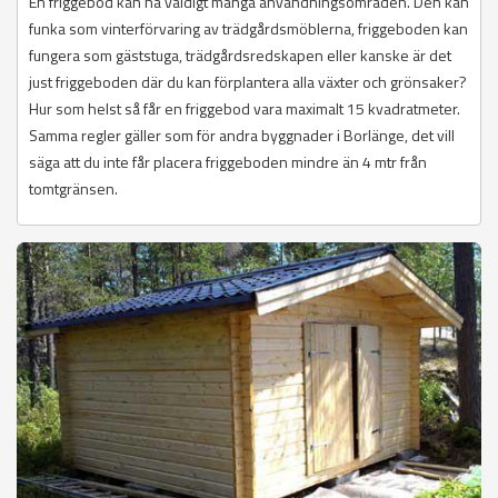
En friggebod kan ha väldigt många användningsområden. Den kan
funka som vinterförvaring av trädgårdsmöblerna, friggeboden kan
fungera som gäststuga, trädgårdsredskapen eller kanske är det
just friggeboden där du kan förplantera alla växter och grönsaker?
Hur som helst så får en friggebod vara maximalt 15 kvadratmeter.
Samma regler gäller som för andra byggnader i Borlänge, det vill
säga att du inte får placera friggeboden mindre än 4 mtr från
tomtgränsen.