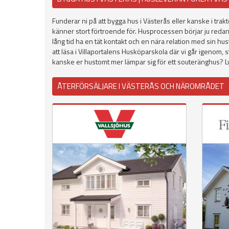
Funderar ni på att bygga hus i Västerås eller kanske i trak
känner stort förtroende för. Husprocessen börjar ju redan 
lång tid ha en tät kontakt och en nära relation med sin hu
att läsa i Villaportalens Husköparskola där vi går igenom, 
kanske er hustomt mer lämpar sig för ett souteränghus? Lyck
ÅTERFÖRSÄLJARE I VÄSTERÅS OCH NÄROMRÅDET