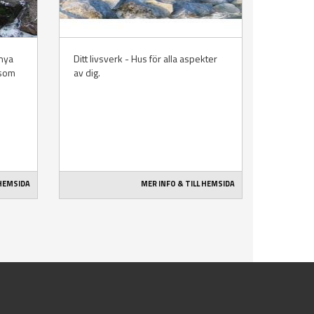
nya
Ditt livsverk - Hus för alla aspekter
 som
av dig.
 HEMSIDA
MER INFO & TILL HEMSIDA