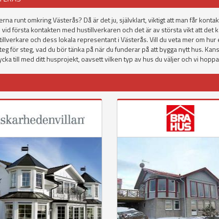
terna runt omkring Västerås? Då är det ju, självklart, viktigt att man får ko
vid första kontakten med hustillverkaren och det är av största vikt att det
stillverkare och dess lokala representant i Västerås. Vill du veta mer om hur
steg för steg, vad du bör tänka på när du funderar på att bygga nytt hus. Kan
a till med ditt husprojekt, oavsett vilken typ av hus du väljer och vi hoppa