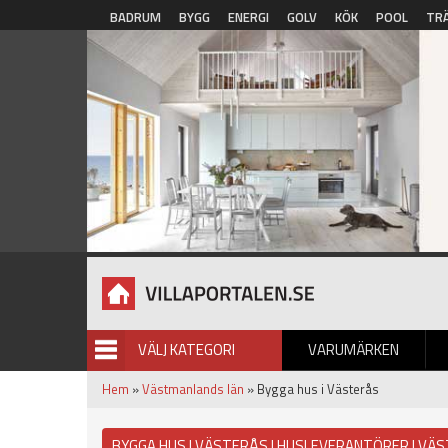
Hoppa till huvudinnehåll
BADRUM
BYGG
ENERGI
GOLV
KÖK
POOL
TR
VÄLJ KATEGORI
VARUMÄRKEN
BILDGALLERI
Hem
»
Västmanlands län
» Bygga hus i Västerås
BYGGA HUS I VÄSTERÅS | HUSLEVERANTÖRER I VÄ