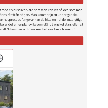
ntakt med en hustillverkare som man kan lita på och som man
 känns rätt från början. Man kommer ju att under ganska
 en husprocess fungerar kan du hitta en hel del matnyttigt
ske är det en enplansvilla som står på önskelistan, eller så
as att Ni kommer att trivas med ert nya hus i Tranemo!