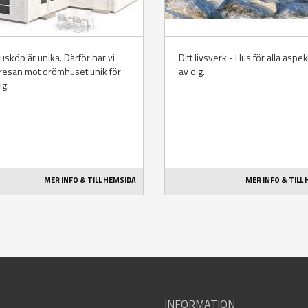
husköp är unika. Därför har vi
Ditt livsverk - Hus för alla aspe
 resan mot drömhuset unik för
av dig.
ig.
MER INFO & TILL HEMSIDA
MER INFO & TILL
INFORMATION