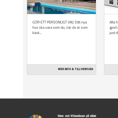
GÖR ETT PERSONLIGT VAL! Ditt nya
Alla 
hus ska vara som du, när du är som
gjort
bäst...
just d
MER INFO & TILL HEMSIDA