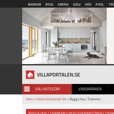
Hoppa till huvudinnehåll
BADRUM
BYGG
ENERGI
GOLV
KÖK
POOL
TR
VÄLJ KATEGORI
VARUMÄRKEN
BILDGALLERI
Hem
»
Västra Götalands län
» Bygga hus i Tranemo
BYGGA HUS I TRANEMO | HUSLEVERANTÖRER I TRA