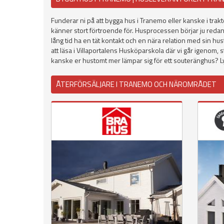
Funderar ni på att bygga hus i Tranemo eller kanske i trak
känner stort förtroende för. Husprocessen börjar ju redan 
lång tid ha en tät kontakt och en nära relation med sin hu
att läsa i Villaportalens Husköparskola där vi går igenom, 
kanske er hustomt mer lämpar sig för ett souteränghus? Lyc
ÅTERFÖRSÄLJARE I TRANEMO OCH NÄROMRÅDET