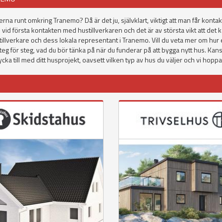
terna runt omkring Tranemo? Då är det ju, självklart, viktigt att man får ko
vid första kontakten med hustillverkaren och det är av största vikt att det
stillverkare och dess lokala representant i Tranemo. Vill du veta mer om hur
steg för steg, vad du bör tänka på när du funderar på att bygga nytt hus. Kan
ka till med ditt husprojekt, oavsett vilken typ av hus du väljer och vi hopp