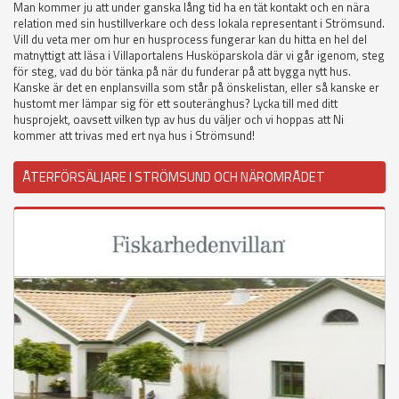
Man kommer ju att under ganska lång tid ha en tät kontakt och en nära
relation med sin hustillverkare och dess lokala representant i Strömsund.
Vill du veta mer om hur en husprocess fungerar kan du hitta en hel del
matnyttigt att läsa i Villaportalens Husköparskola där vi går igenom, steg
för steg, vad du bör tänka på när du funderar på att bygga nytt hus.
Kanske är det en enplansvilla som står på önskelistan, eller så kanske er
hustomt mer lämpar sig för ett souteränghus? Lycka till med ditt
husprojekt, oavsett vilken typ av hus du väljer och vi hoppas att Ni
kommer att trivas med ert nya hus i Strömsund!
ÅTERFÖRSÄLJARE I STRÖMSUND OCH NÄROMRÅDET