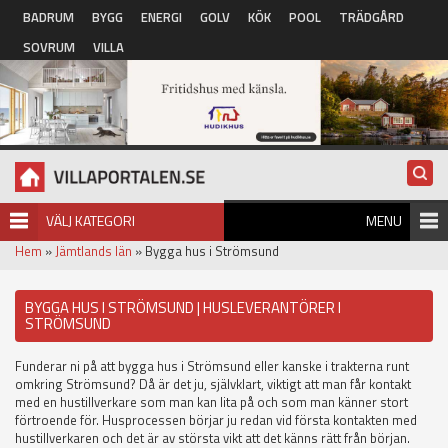
Hoppa till huvudinnehåll
BADRUM
BYGG
ENERGI
GOLV
KÖK
POOL
TRÄDGÅRD
SOVRUM
VILLA
VÄLJ KATEGORI
MENU
Hem
»
Jämtlands län
» Bygga hus i Strömsund
BYGGA HUS I STRÖMSUND | HUSLEVERANTÖRER I
STRÖMSUND
Funderar ni på att bygga hus i Strömsund eller kanske i trakterna runt
omkring Strömsund? Då är det ju, självklart, viktigt att man får kontakt
med en hustillverkare som man kan lita på och som man känner stort
förtroende för. Husprocessen börjar ju redan vid första kontakten med
hustillverkaren och det är av största vikt att det känns rätt från början.