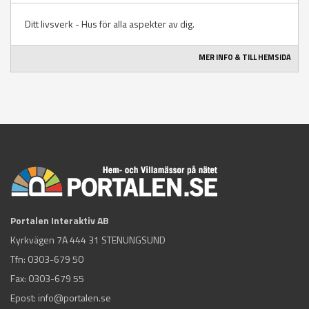
Ditt livsverk - Hus för alla aspekter av dig.
MER INFO & TILL HEMSIDA
Portalen Interaktiv AB
Kyrkvägen 7A 444 31 STENUNGSUND
Tfn:
0303-679 50
Fax: 0303-679 55
Epost:
info@portalen.se