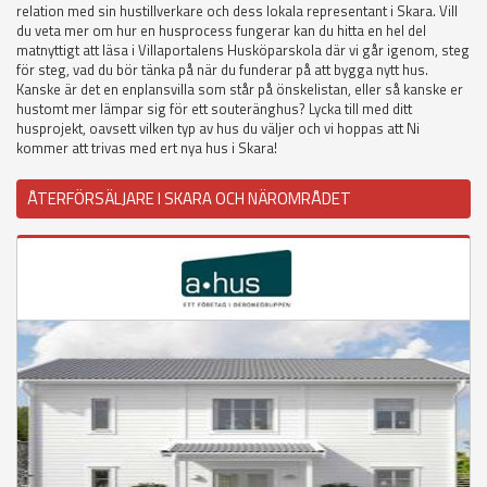
relation med sin hustillverkare och dess lokala representant i Skara. Vill
du veta mer om hur en husprocess fungerar kan du hitta en hel del
matnyttigt att läsa i Villaportalens Husköparskola där vi går igenom, steg
för steg, vad du bör tänka på när du funderar på att bygga nytt hus.
Kanske är det en enplansvilla som står på önskelistan, eller så kanske er
hustomt mer lämpar sig för ett souteränghus? Lycka till med ditt
husprojekt, oavsett vilken typ av hus du väljer och vi hoppas att Ni
kommer att trivas med ert nya hus i Skara!
ÅTERFÖRSÄLJARE I SKARA OCH NÄROMRÅDET