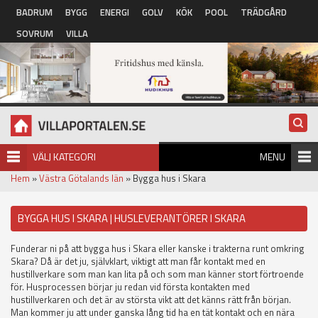
Hoppa till huvudinnehåll
BADRUM
BYGG
ENERGI
GOLV
KÖK
POOL
TRÄDGÅRD
SOVRUM
VILLA
VÄLJ KATEGORI
MENU
Hem
»
Västra Götalands län
» Bygga hus i Skara
BYGGA HUS I SKARA | HUSLEVERANTÖRER I SKARA
Funderar ni på att bygga hus i Skara eller kanske i trakterna runt omkring
Skara? Då är det ju, självklart, viktigt att man får kontakt med en
hustillverkare som man kan lita på och som man känner stort förtroende
för. Husprocessen börjar ju redan vid första kontakten med
hustillverkaren och det är av största vikt att det känns rätt från början.
Man kommer ju att under ganska lång tid ha en tät kontakt och en nära