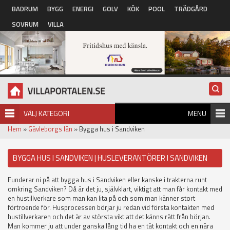
Hoppa till huvudinnehåll
BADRUM
BYGG
ENERGI
GOLV
KÖK
POOL
TRÄDGÅRD
SOVRUM
VILLA
VÄLJ KATEGORI
MENU
Hem
»
Gävleborgs län
» Bygga hus i Sandviken
BYGGA HUS I SANDVIKEN | HUSLEVERANTÖRER I SANDVIKEN
Funderar ni på att bygga hus i Sandviken eller kanske i trakterna runt
omkring Sandviken? Då är det ju, självklart, viktigt att man får kontakt med
en hustillverkare som man kan lita på och som man känner stort
förtroende för. Husprocessen börjar ju redan vid första kontakten med
hustillverkaren och det är av största vikt att det känns rätt från början.
Man kommer ju att under ganska lång tid ha en tät kontakt och en nära