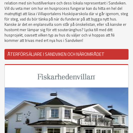
relation med sin hustillverkare och dess lokala representant i Sandviken.
Vill du veta mer om hur en husprocess fungerar kan du hitta en hel del
matnyttigt att läsa i Villaportalens Husköparskola där vi går igenom, steg
för steg, vad du bör tänka på när du funderar på att bygga nytt hus.
Kanske är det en enplansvilla som står på önskelistan, eller så kanske er
hustomt mer lämpar sig för ett souteränghus? Lycka till med ditt
husprojekt, oavsett vilken typ av hus du väljer och vi hoppas att Ni
kommer att trivas med ert nya hus i Sandviken!
ÅTERFÖRSÄLJARE I SANDVIKEN OCH NÄROMRÅDET