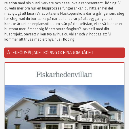
relation med sin hustillverkare och dess lokala representant i Köping. Vill
du veta mer om hur en husprocess fungerar kan du hitta en hel del
matnyttigt att läsa i Villaportalens Husköparskola där vi går igenom, steg
för steg, vad du bör tänka på när du funderar på att bygga nytt hus.
Kanske är det en enplansvilla som står på önskelistan, eller så kanske er
hustomt mer lämpar sig för ett souteränghus? Lycka till med ditt
husprojekt, oavsett vilken typ av hus du väljer och vi hoppas att Ni
kommer att trivas med ert nya hus i Köping!
ÅTERFÖRSÄLJARE I KÖPING OCH NÄROMRÅDET