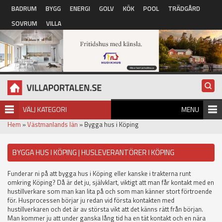
Hoppa till huvudinnehåll
BADRUM
BYGG
ENERGI
GOLV
KÖK
POOL
TRÄDGÅRD
SOVRUM
VILLA
VÄLJ KATEGORI
MENU
Hem
»
Västmanlands län
» Bygga hus i Köping
BYGGA HUS I KÖPING | HUSLEVERANTÖRER I KÖPING
Funderar ni på att bygga hus i Köping eller kanske i trakterna runt
omkring Köping? Då är det ju, självklart, viktigt att man får kontakt med en
hustillverkare som man kan lita på och som man känner stort förtroende
för. Husprocessen börjar ju redan vid första kontakten med
hustillverkaren och det är av största vikt att det känns rätt från början.
Man kommer ju att under ganska lång tid ha en tät kontakt och en nära