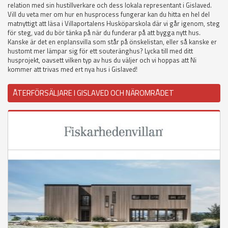
relation med sin hustillverkare och dess lokala representant i Gislaved.
Vill du veta mer om hur en husprocess fungerar kan du hitta en hel del
matnyttigt att läsa i Villaportalens Husköparskola där vi går igenom, steg
för steg, vad du bör tänka på när du funderar på att bygga nytt hus.
Kanske är det en enplansvilla som står på önskelistan, eller så kanske er
hustomt mer lämpar sig för ett souteränghus? Lycka till med ditt
husprojekt, oavsett vilken typ av hus du väljer och vi hoppas att Ni
kommer att trivas med ert nya hus i Gislaved!
ÅTERFÖRSÄLJARE I GISLAVED OCH NÄROMRÅDET