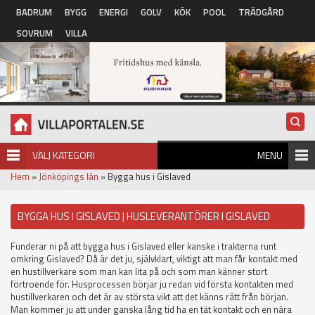
Hoppa till huvudinnehåll
BADRUM
BYGG
ENERGI
GOLV
KÖK
POOL
TRÄDGÅRD
SOVRUM
VILLA
VÄLJ KATEGORI
MENU
Hem
»
Jönköpings län
» Bygga hus i Gislaved
BYGGA HUS I GISLAVED | HUSLEVERANTÖRER I GISLAVED
Funderar ni på att bygga hus i Gislaved eller kanske i trakterna runt
omkring Gislaved? Då är det ju, självklart, viktigt att man får kontakt med
en hustillverkare som man kan lita på och som man känner stort
förtroende för. Husprocessen börjar ju redan vid första kontakten med
hustillverkaren och det är av största vikt att det känns rätt från början.
Man kommer ju att under ganska lång tid ha en tät kontakt och en nära