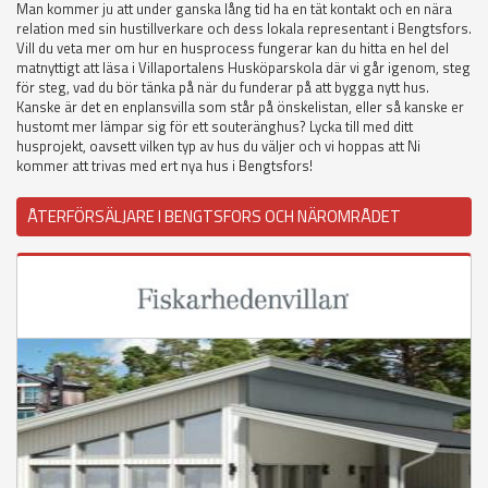
Man kommer ju att under ganska lång tid ha en tät kontakt och en nära
relation med sin hustillverkare och dess lokala representant i Bengtsfors.
Vill du veta mer om hur en husprocess fungerar kan du hitta en hel del
matnyttigt att läsa i Villaportalens Husköparskola där vi går igenom, steg
för steg, vad du bör tänka på när du funderar på att bygga nytt hus.
Kanske är det en enplansvilla som står på önskelistan, eller så kanske er
hustomt mer lämpar sig för ett souteränghus? Lycka till med ditt
husprojekt, oavsett vilken typ av hus du väljer och vi hoppas att Ni
kommer att trivas med ert nya hus i Bengtsfors!
ÅTERFÖRSÄLJARE I BENGTSFORS OCH NÄROMRÅDET