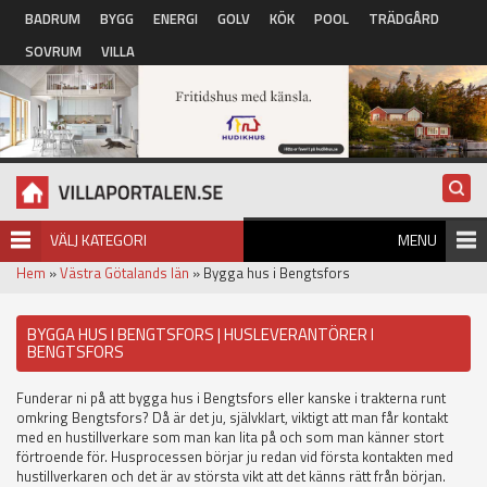
Hoppa till huvudinnehåll
BADRUM
BYGG
ENERGI
GOLV
KÖK
POOL
TRÄDGÅRD
SOVRUM
VILLA
VÄLJ KATEGORI
MENU
Hem
»
Västra Götalands län
» Bygga hus i Bengtsfors
BYGGA HUS I BENGTSFORS | HUSLEVERANTÖRER I
BENGTSFORS
Funderar ni på att bygga hus i Bengtsfors eller kanske i trakterna runt
omkring Bengtsfors? Då är det ju, självklart, viktigt att man får kontakt
med en hustillverkare som man kan lita på och som man känner stort
förtroende för. Husprocessen börjar ju redan vid första kontakten med
hustillverkaren och det är av största vikt att det känns rätt från början.