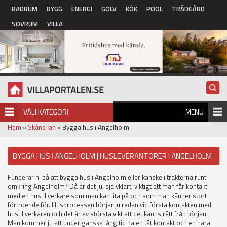
Hoppa till huvudinnehåll
BADRUM
BYGG
ENERGI
GOLV
KÖK
POOL
TRÄDGÅRD
SOVRUM
VILLA
VÄLJ KATEGORI
MENU
Hem
»
Skåne län
» Bygga hus i Ängelholm
BYGGA HUS I ÄNGELHOLM | HUSLEVERANTÖRER I ÄNGELHOLM
Funderar ni på att bygga hus i Ängelholm eller kanske i trakterna runt
omkring Ängelholm? Då är det ju, självklart, viktigt att man får kontakt
med en hustillverkare som man kan lita på och som man känner stort
förtroende för. Husprocessen börjar ju redan vid första kontakten med
hustillverkaren och det är av största vikt att det känns rätt från början.
Man kommer ju att under ganska lång tid ha en tät kontakt och en nära