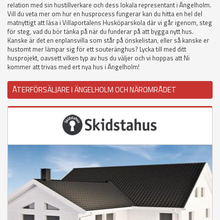
relation med sin hustillverkare och dess lokala representant i Ängelholm.
Vill du veta mer om hur en husprocess fungerar kan du hitta en hel del
matnyttigt att läsa i Villaportalens Husköparskola där vi går igenom, steg
för steg, vad du bör tänka på när du funderar på att bygga nytt hus.
Kanske är det en enplansvilla som står på önskelistan, eller så kanske er
hustomt mer lämpar sig för ett souteränghus? Lycka till med ditt
husprojekt, oavsett vilken typ av hus du väljer och vi hoppas att Ni
kommer att trivas med ert nya hus i Ängelholm!
ÅTERFÖRSÄLJARE I ÄNGELHOLM OCH NÄROMRÅDET