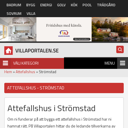
Hoppa till huvudinnehåll
BADRUM
BYGG
ENERGI
GOLV
KÖK
POOL
TRÄDGÅRD
SOVRUM
VILLA
VÄLJ KATEGORI
MENU
Hem
»
Attefallshus
» Strömstad
ATTEFALLSHUS - STRÖMSTAD
Attefallshus i Strömstad
Om ni funderar på att bygga ett attefallshus i Strömstad har ni
hamnat rätt. På Villaportalen hittar du de ledande tillverkarna av