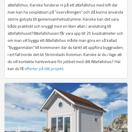
attefallshus. Kanske funderar ni på ett attefallshus med loft där
man kan ha sovplatsen på "övervåningen" och då kunna använda
större golvyta till gemensamhetsutrymme. Kanske kan det vara
både praktiskt och snyggt med en liten altan i anslutning till
attefallshuset?Attefallshusen får vara upp till 25 kvadratmeter och
om man vill bygga ett Attefallshus måste man göra en så kallad
"Bygganmälan" till kommunen där du tänkt att uppföra byggnaden,
i ert fall borde det bli Strömstads Kommun. Kanske är du i läge att
du vill kontakta hantverkare för jobbet med ditt Attefallshus? Här
kan du få
offerter på ditt projekt
.