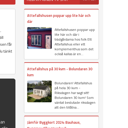
Attefallshusen poppar upp lite här och
där
Attefallshusen poppar upp
.
lite här och där i
ll
trädgårdarna hos folk Ett
sen får
Attefallshus eller ett
komplementhus som det
u tänkt
också kallas är en...
Attefallshus på 30 kvm - Bolundaren 30
kvm
Bolundaren! Attefallshus
på hela 30 kvm -
Riksdagen har sagt sitt!
Bolundaren 30 kvm! Som
väntat beslutade riksdagen
att den tillåtna...
kan
Jämför Byggkort 2024: Bauhaus,