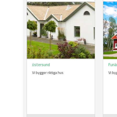
östersund
Funä
Vi bygger riktiga hus
Vi by