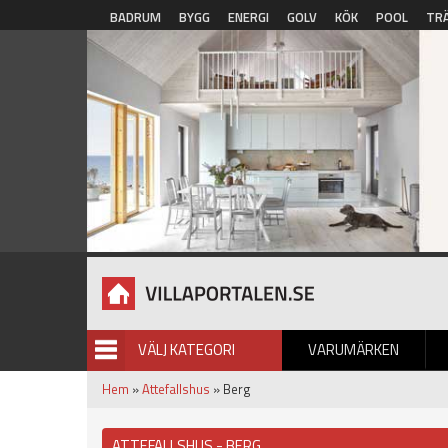
Hoppa till huvudinnehåll
BADRUM
BYGG
ENERGI
GOLV
KÖK
POOL
TR
VÄLJ KATEGORI
VARUMÄRKEN
BILDGALLERI
Hem
»
Attefallshus
» Berg
ATTEFALLSHUS - BERG