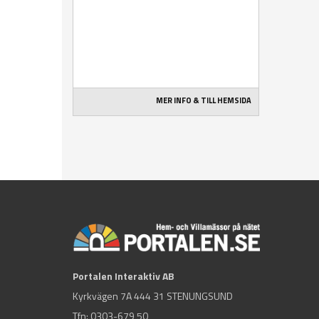
MER INFO & TILL HEMSIDA
Portalen Interaktiv AB
Kyrkvägen 7A 444 31 STENUNGSUND
Tfn:
0303-679 50