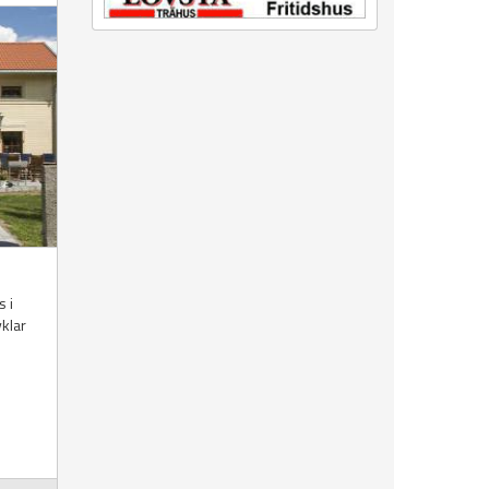
s i
klar