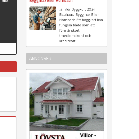
 alla
Byggmax Eller Hornbach
Jämför Byggkort 2024:
Bauhaus, Byggmax Eller
Hornbach Ett byggkort kan
fungera både som ett
förmånskort
(medlemskort) och
kreditkort....
ANNONSER