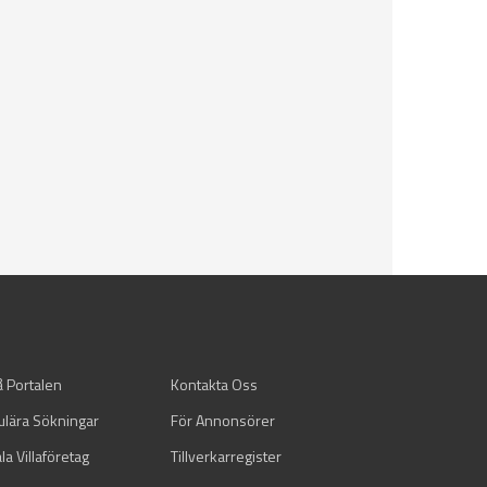
å Portalen
Kontakta Oss
ulära Sökningar
För Annonsörer
la Villaföretag
Tillverkarregister