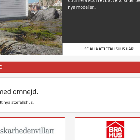
optimera ytan i ett attefallshus. Se
nya modeller...
SE ALLA ATTEFALLSHUS HÄR!
JD
 med omnejd.
t nya attefallshus.