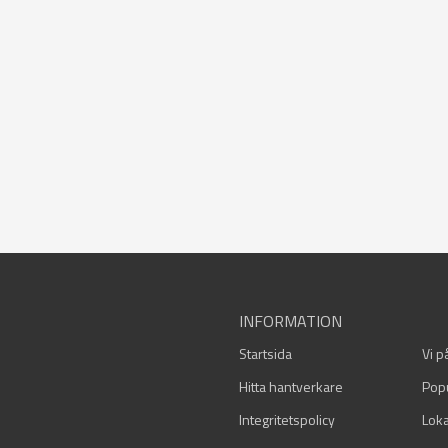
INFORMATION
Startsida
Vi p
Hitta hantverkare
Pop
Integritetspolicy
Loka