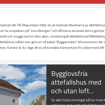
hamnat rätt. På Villaportalen hittar du de ledande tillverkarna av attefallshus
 kan ha sovplatsen på "övervåningen" och då kunna använda större golvyta ti
 och snyggt med en liten altan i anslutning till attefallshuset?Attefallshu
 Attefallshus måste man göra en så kallad "Bygganmälan" till kommunen där d
mun. Kanske är du i läge att du vill kontakta hantverkare för jobbet med ditt
Bygglovsfria
attefallshus med
och utan loft...
Se alla fräcka lösningar på hur man 