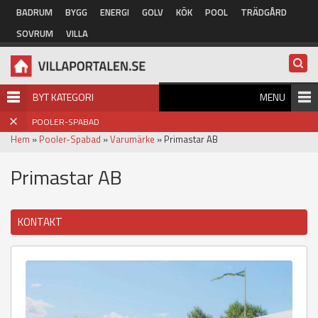
Hoppa till huvudinnehåll
BADRUM
BYGG
ENERGI
GOLV
KÖK
POOL
TRÄDGÅRD
SOVRUM
VILLA
BYT KATEGORI
MENU
POOLER-SPABAD
Hem
»
Pooler-Spabad
»
Varumärke
» Primastar AB
Primastar AB
KONTAKT