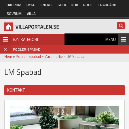
Hoppa till huvudinnehåll
BADRUM
BYGG
ENERGI
GOLV
KÖK
POOL
TRÄDGÅRD
SOVRUM
VILLA
BYT KATEGORI
MENU
POOLER-SPABAD
Hem
»
Pooler-Spabad
»
Varumärke
» LM Spabad
LM Spabad
KONTAKT