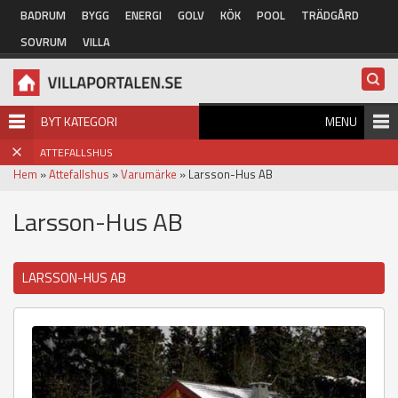
Hoppa till huvudinnehåll
BADRUM
BYGG
ENERGI
GOLV
KÖK
POOL
TRÄDGÅRD
SOVRUM
VILLA
BYT KATEGORI
MENU
ATTEFALLSHUS
Hem
»
Attefallshus
»
Varumärke
» Larsson-Hus AB
Larsson-Hus AB
LARSSON-HUS AB