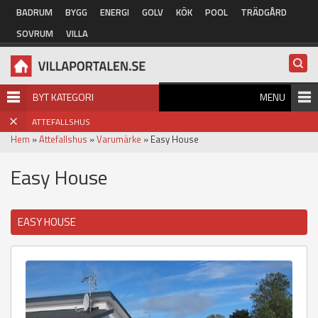
Hoppa till huvudinnehåll
BADRUM
BYGG
ENERGI
GOLV
KÖK
POOL
TRÄDGÅRD
SOVRUM
VILLA
BYT KATEGORI
MENU
ATTEFALLSHUS
Hem
»
Attefallshus
»
Varumärke
» Easy House
Easy House
EASY HOUSE