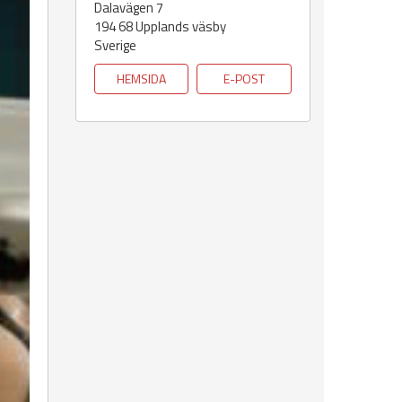
Dalavägen 7
194 68
Upplands väsby
Sverige
HEMSIDA
E-POST