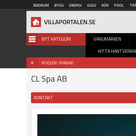
Hoppa till huvudinnehåll
BADRUM
BYGG
ENERGI
GOLV
KÖK
POOL
TR
BYT KATEGORI
VARUMÄRKEN
HITTA HANTVERKA
Hem
»
Pooler-Spabad
»
Varumärke
» CL Spa AB
X
POOLER-SPABAD
CL Spa AB
KONTAKT