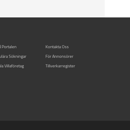
å Portalen
Kontakta Oss
ulära Sökningar
För Annonsörer
la Villaföretag
Tillverkarregister